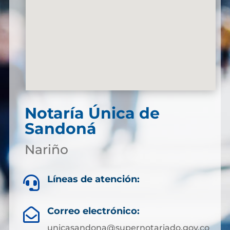
Notaría Única de
Sandoná
Nariño
Líneas de atención:

Correo electrónico:

unicasandona@supernotariado.gov.co