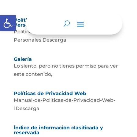
Abrir barra de herramientas
Política de Tratamiento de Datos
Personales.
Política de Tratamiento de Datos
Personales Descarga
Galería
Lo siento, pero no tienes permiso para ver
este contenido,
Políticas de Privacidad Web
Manual-de-Politicas-de-Privacidad-Web-
1Descarga
Índice de información clasificada y
reservada