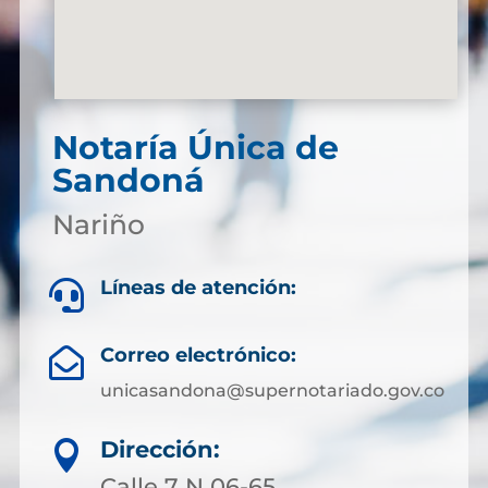
Notaría Única de
Sandoná
Nariño
Líneas de atención:

Correo electrónico:

unicasandona@supernotariado.gov.co
Dirección:

Calle 7 N 06-65