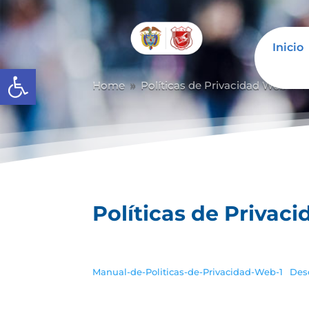
Inicio
Abrir barra de herramientas
Home
Políticas de Privacidad Web
P
9
9
Políticas de Privac
Manual-de-Politicas-de-Privacidad-Web-1
Des