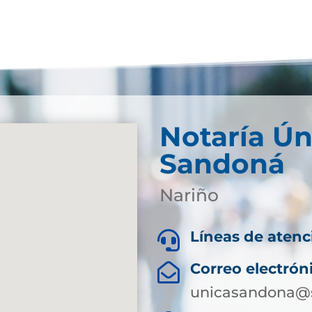
Notaría Ún
Sandoná
Nariño
Líneas de atenc

Correo electrón

unicasandona@s