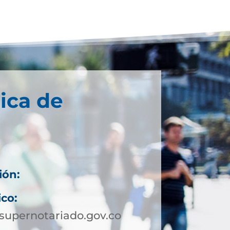
ica de
ión:
ico:
upernotariado.gov.co