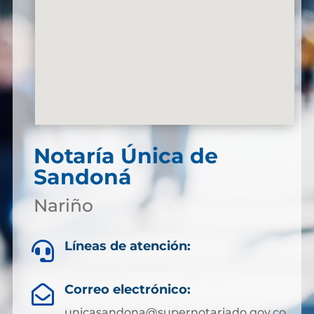
Notaría Única de
Sandoná
Nariño
Líneas de atención:

Correo electrónico:

unicasandona@supernotariado.gov.co