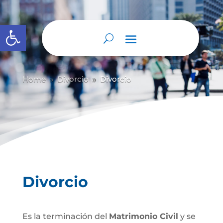
Abrir barra de herramientas
Home
Divorcio
Divorcio
9
9
Divorcio
Es la terminación del
Matrimonio Civil
y se