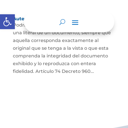
Abrir barra de herramientas
Autenticación de Copias
Podrá autenticarse una copia mecánica o
una literal de un documento, siempre que
aquella corresponda exactamente al
original que se tenga a la vista o que esta
comprenda la integridad del documento
exhibido y lo reproduzca con entera
fidelidad. Artículo 74 Decreto 960...