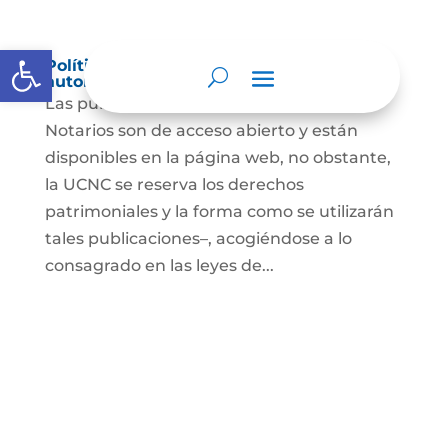
Abrir barra de herramientas
Política de derechos de autor y/o
autorización de uso sobre los contenidos
Las publicaciones de la UCNC y de los
Notarios son de acceso abierto y están
disponibles en la página web, no obstante,
la UCNC se reserva los derechos
patrimoniales y la forma como se utilizarán
tales publicaciones–, acogiéndose a lo
consagrado en las leyes de...