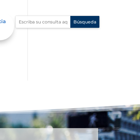
cia
e