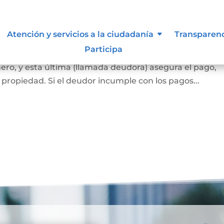
ca
Atención y servicios a la ciudadanía
Transparen
Participa
 banco o una entidad financiera (llamada acreedora) l
ero, y esta última (llamada deudora) asegura el pago,
propiedad. Si el deudor incumple con los pagos...