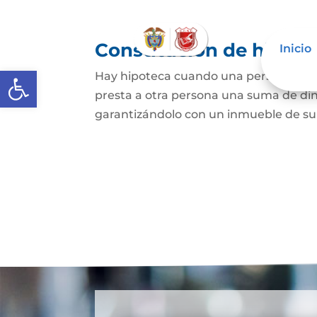
Constitución de hipote
Inicio
Abrir barra de herramientas
Hay hipoteca cuando una persona, o un
presta a otra persona una suma de din
garantizándolo con un inmueble de su 