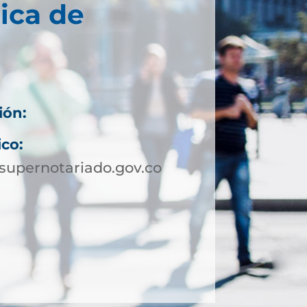
ica de
ión:
ico:
upernotariado.gov.co