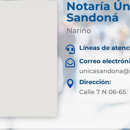
Notaría Ún
Sandoná
Nariño
Líneas de atenc

Correo electrón

unicasandona@s
Dirección:

Calle 7 N 06-65